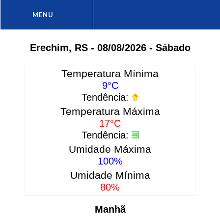
MENU
:: Previsão
Erechim, RS - 08/08/2026 - Sábado
Temperatura Mínima
9°C
Tendência:
Temperatura Máxima
pio:
17°C
Tendência:
Umidade Máxima
Visualizar Previsão
100%
Umidade Mínima
80%
Manhã